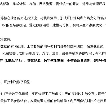
模式部署，集成计算、存储、网络资源，提供统一的开发、运维与管理环
等核心业务能力进行沉淀、封装和复用，形成可快速响应市场变化的“能力
、环”的全域数据湖。通过数据治理、建模与分析，实现从生产参数优化
决策支持。
产数据的实时处理、工艺参数的闭环控制与设备的协同调度，保障低延迟
GV、机械臂等，实时采集温度、湿度、流量、成分等酿造关键数据，并执
产
（MES/APS）、
智慧能源
、
数字孪生车间
、
全链条质量追溯
、
智能仓
化、可控制的数字模型。
1:1三维数字化建模，实现物理工厂与虚拟世界的实时映射与交互，用于
找最佳工艺参数组合，实现勾调过程的智能辅助；利用图像识别技术进行