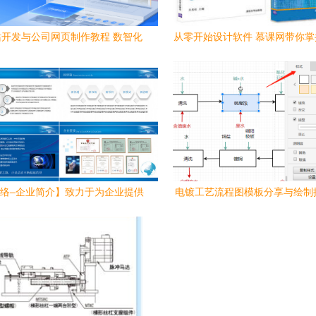
开发与公司网页制作教程 数智化
从零开始设计软件 慕课网带你
时代的页面设计
设计思维
络–企业简介】致力于为企业提供
电镀工艺流程图模板分享与绘制
极致的软件设计制作服务
从设计到制作