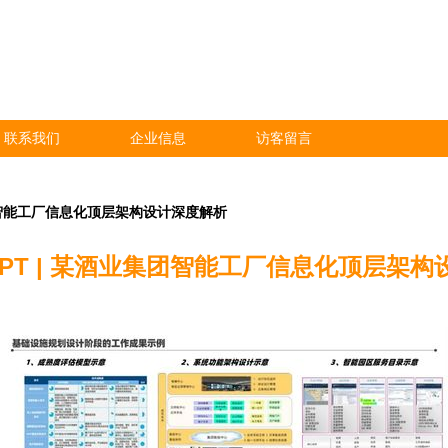
联系我们
企业信息
访客留言
集团智能工厂信息化顶层架构设计深度解析
PPT | 某酒业集团智能工厂信息化顶层架