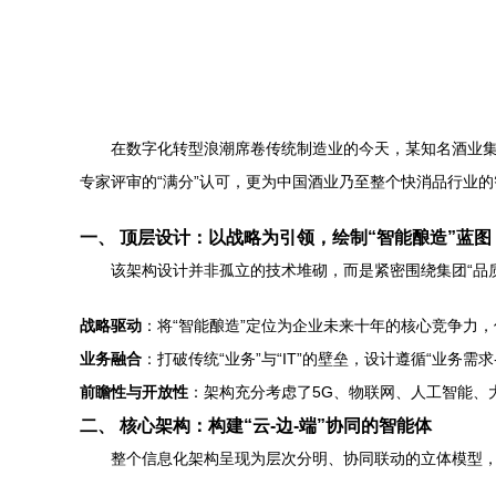
在数字化转型浪潮席卷传统制造业的今天，某知名酒业集
专家评审的“满分”认可，更为中国酒业乃至整个快消品行业
一、 顶层设计：以战略为引领，绘制“智能酿造”蓝图
该架构设计并非孤立的技术堆砌，而是紧密围绕集团“品
战略驱动
：将“智能酿造”定位为企业未来十年的核心竞争力
业务融合
：打破传统“业务”与“IT”的壁垒，设计遵循“业
前瞻性与开放性
：架构充分考虑了5G、物联网、人工智能、
二、 核心架构：构建“云-边-端”协同的智能体
整个信息化架构呈现为层次分明、协同联动的立体模型，