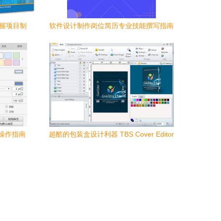
掌握项目制
软件设计制作岗位简历专业技能撰写指南
与范文
操作指南
超酷的包装盒设计利器 TBS Cover Editor
2.5.5特别版深度解析