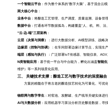
一个智能云平台
：作为整个体系的“数字大脑”，基于混合云
两大核心中台
：
业务中台
：将酿造工艺管理、生产调度、质量追溯、设备管理
数据中台
：打通各环节数据孤岛，构建覆盖“人、机、料、法
“云-边-端”三层架构
：
云层（决策与洞察）
：进行大数据分析、AI模型训练、战略
边缘层（控制与协调）
：在车间部署边缘计算节点，实现生
端层（感知与执行）
：广泛部署IoT传感器、智能仪表、A
N类智能应用
：基于统一平台与中台能力，孵化出涵盖
智能生
维护）等一系列场景化应用。
三、 关键技术支撑：酿造工艺与数字技术的深度融合
方案的精髓在于将古老的酿造技艺转化为可量化、可优
物联网与数字孪生
：对窖池、发酵罐、生产线等关键实体进行
AI与大数据分析
：应用机器学习算法分析历史酿造数据，寻