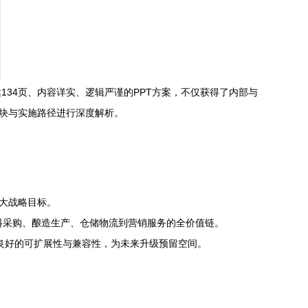
34页、内容详实、逻辑严谨的PPT方案，不仅获得了内部与
模块与实施路径进行深度解析。
大战略目标。
从原料采购、酿造生产、仓储物流到营销服务的全价值链。
良好的可扩展性与兼容性，为未来升级预留空间。